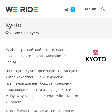
Перейти
к
МЕНЮ
0
содержимому
Kyoto
>
Товары
>
Kyoto
Kyoto
— российский относительно
новый, но активно развивающийся
бренд.
На сегодня
Kyoto
производит на заводе в
Китае качественные и недорогие
крепления для вейкбордов. Крепления
производятся на том-же заводе, что и
Mday, Why Not, Jobe, F2, PowerSlide, Raptor
и Spinera.
Также бренд производит горнолыжные