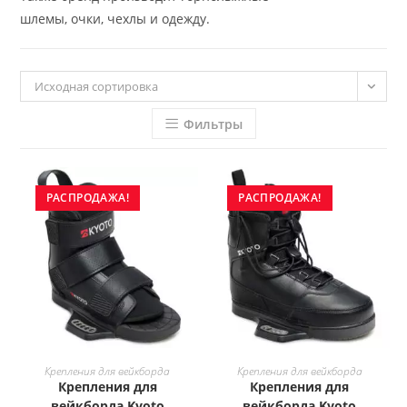
шлемы, очки, чехлы и одежду.
Исходная сортировка
Фильтры
РАСПРОДАЖА!
РАСПРОДАЖА!
Этот
Этот
товар
товар
ВЫБЕРИТЕ ПАРАМЕТРЫ
ВЫБЕРИТЕ ПАРАМЕТРЫ
Крепления для вейкборда
Крепления для вейкборда
имеет
имеет
Крепления для
Крепления для
несколько
несколько
вариаций.
вариаций.
вейкборда Kyoto
вейкборда Kyoto