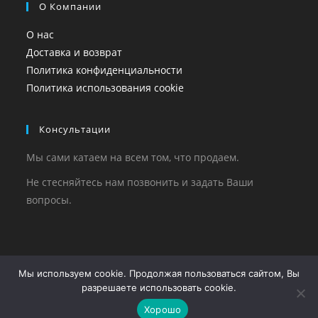
О Компании
О нас
Доставка и возврат
Политика конфиденциальности
Политика использования cookie
Консультации
Мы сами катаем на всем том, что продаем.
Не стесняйтесь нам позвонить и задать Ваши
вопросы.
Copyright 2023-2026 - WE-RIDE.RU
Мы используем cookie. Продолжая пользоваться сайтом, Вы
разрешаете использовать cookie.
Информация, опубликованная на этом сайте не является
публичной офертой,
определяемой положениями Статьи 437 ГК РФ и носит
Хорошо
справочный характер.