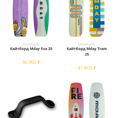
Этот
товар
ВЫБЕРИТЕ ПАРАМЕТРЫ
В КОРЗИНУ
Кайтборды
Кайтборды
имеет
Кайтборд Mday Eva 25
Кайтборд Mday Tram
несколько
вариаций.
25
Опции
можно
36 900
₽
выбрать
41 600
₽
на
странице
товара.