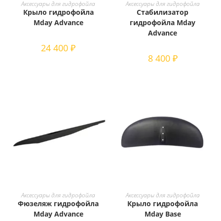
товар
ВЫБЕРИТЕ ПАРАМЕТРЫ
В КОРЗИНУ
Аксессуары для гидрофойла
Аксессуары для гидрофойла
имеет
Крыло гидрофойла
Стабилизатор
несколько
вариаций.
Mday Advance
гидрофойла Mday
Опции
Advance
можно
выбрать
24 400
₽
на
странице
8 400
₽
товара.
В КОРЗИНУ
В КОРЗИНУ
Аксессуары для гидрофойла
Аксессуары для гидрофойла
Фюзеляж гидрофойла
Крыло гидрофойла
Mday Advance
Mday Base