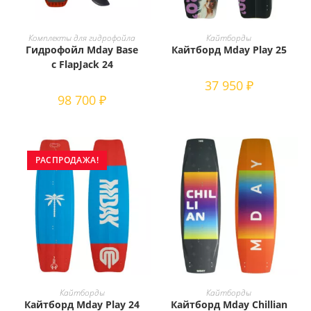
Этот
Этот
товар
товар
ВЫБЕРИТЕ ПАРАМЕТРЫ
ВЫБЕРИТЕ ПАРАМЕТРЫ
Комплекты для гидрофойла
Кайтборды
имеет
имеет
Гидрофойл Mday Base
Кайтборд Mday Play 25
несколько
несколько
вариаций.
вариаций.
с FlapJack 24
Опции
Опции
можно
можно
37 950
₽
выбрать
выбрать
98 700
₽
на
на
странице
странице
товара.
товара.
РАСПРОДАЖА!
Этот
Этот
товар
товар
ВЫБЕРИТЕ ПАРАМЕТРЫ
ВЫБЕРИТЕ ПАРАМЕТРЫ
Кайтборды
Кайтборды
имеет
имеет
Кайтборд Mday Play 24
Кайтборд Mday Chillian
несколько
несколько