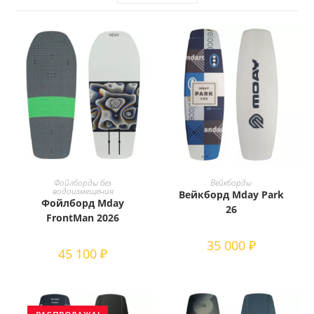
Этот
товар
В КОРЗИНУ
ВЫБЕРИТЕ ПАРАМЕТРЫ
Фойлборды без
Вейкборды
имеет
водоизмещения
Вейкборд Mday Park
несколько
Фойлборд Mday
вариаций.
26
FrontMan 2026
Опции
можно
выбрать
35 000
₽
на
45 100
₽
странице
товара.