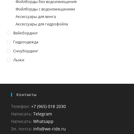
Фойлборды без водоизмещения
Фойлборды с водоизмещением
Аксессуары для винга
Аксессуары для гидрофойла
Вейкбординг
Гидроодежда
Сноубординг
Лыжи
Контакты
Телефон:
+7 (965) 018 2030
Написать:
Telegram
Написать:
Whatsapp
Эл. почта:
info@we-ride.ru