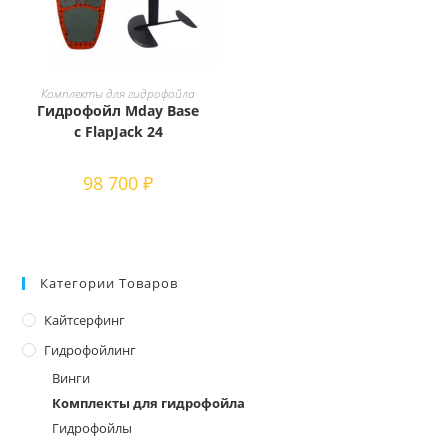
Этот
товар
ВЫБЕРИТЕ ПАРАМЕТРЫ
Комплекты для гидрофойла
имеет
Гидрофойл Mday Base
несколько
вариаций.
с FlapJack 24
Опции
можно
выбрать
98 700
₽
на
странице
товара.
Категории Товаров
Кайтсерфинг
Гидрофойлинг
Винги
Комплекты для гидрофойла
Гидрофойлы