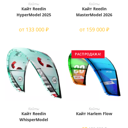
товар
товар
ВЫБЕРИТЕ ПАРАМЕТРЫ
ВЫБЕРИТЕ ПАРАМЕТРЫ
Кайты
Кайты
имеет
имеет
Кайт Reedin
Кайт Reedin
несколько
несколько
вариаций.
вариаций.
HyperModel 2025
MasterModel 2026
Опции
Опции
можно
можно
выбрать
выбрать
от
133 000
₽
от
159 000
₽
на
на
странице
странице
товара.
товара.
РАСПРОДАЖА!
Этот
Этот
товар
товар
ВЫБЕРИТЕ ПАРАМЕТРЫ
ВЫБЕРИТЕ ПАРАМЕТРЫ
Кайты
Кайты
имеет
имеет
Кайт Reedin
Кайт Harlem Flow
несколько
несколько
вариаций.
вариаций.
WhisperModel
Опции
Опции
можно
можно