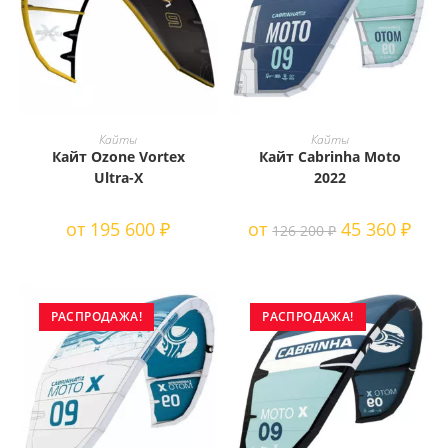
Этот
Этот
товар
товар
ВЫБЕРИТЕ ПАРАМЕТРЫ
ВЫБЕРИТЕ ПАРАМЕТРЫ
Кайты
Кайты
имеет
имеет
Кайт Ozone Vortex
Кайт Cabrinha Moto
несколько
несколько
вариаций.
вариаций.
Ultra-X
2022
Опции
Опции
можно
можно
выбрать
выбрать
от
195 600
₽
от
45 360
₽
126 200
₽
на
на
странице
странице
товара.
товара.
РАСПРОДАЖА!
РАСПРОДАЖА!