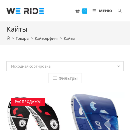
Перейти
к
МЕНЮ
0
содержимому
Кайты
>
Товары
>
Кайтсерфинг
>
Кайты
Исходная сортировка
Фильтры
РАСПРОДАЖА!