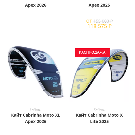
несколько
вариаций.
Apex 2026
Apex 2025
Опции
можно
выбрать
от
155 000
₽
на
118 575
₽
странице
товара.
РАСПРОДАЖА!
Этот
товар
ЧИТАТЬ ДАЛЕЕ
ВЫБЕРИТЕ ПАРАМЕТРЫ
Кайты
Кайты
имеет
Кайт Cabrinha Moto XL
Кайт Cabrinha Moto X
несколько
вариаций.
Apex 2026
Lite 2025
Опции
можно
выбрать