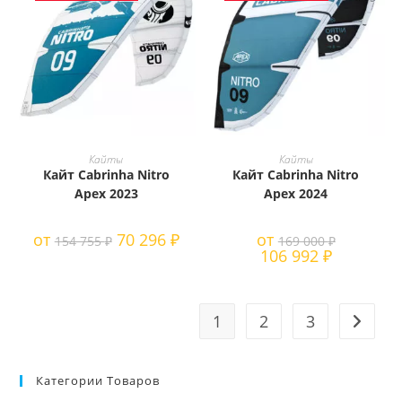
Этот
Этот
товар
товар
ВЫБЕРИТЕ ПАРАМЕТРЫ
ВЫБЕРИТЕ ПАРАМЕТРЫ
Кайты
Кайты
имеет
имеет
Кайт Cabrinha Nitro
Кайт Cabrinha Nitro
несколько
несколько
вариаций.
вариаций.
Apex 2023
Apex 2024
Опции
Опции
можно
можно
выбрать
выбрать
от
70 296
₽
от
154 755
₽
169 000
₽
на
на
106 992
₽
странице
странице
товара.
товара.
1
2
3
Категории Товаров