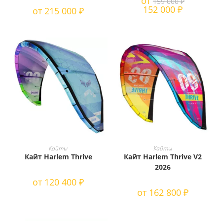
от
159 000
₽
выбрать
выбрать
152 000
₽
от
215 000
₽
на
на
странице
странице
товара.
товара.
Этот
Этот
товар
товар
ВЫБЕРИТЕ ПАРАМЕТРЫ
ВЫБЕРИТЕ ПАРАМЕТРЫ
Кайты
Кайты
имеет
имеет
Кайт Harlem Thrive
Кайт Harlem Thrive V2
несколько
несколько
вариаций.
вариаций.
2026
Опции
Опции
можно
можно
от
120 400
₽
выбрать
выбрать
от
162 800
₽
на
на
странице
странице
товара.
товара.