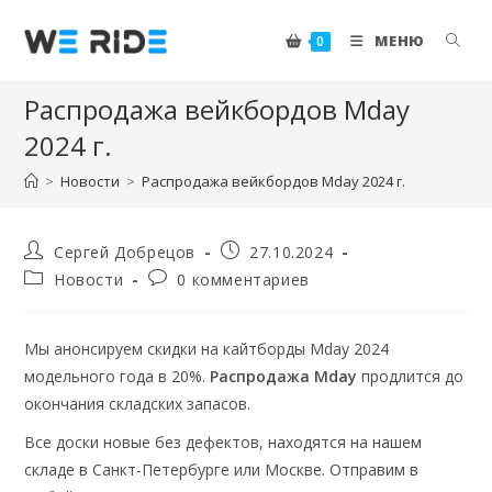
Перейти
к
МЕНЮ
0
содержимому
Распродажа вейкбордов Mday
2024 г.
>
Новости
>
Распродажа вейкбордов Mday 2024 г.
Автор
Запись
Сергей Добрецов
27.10.2024
записи:
опубликована:
Рубрика
Комментарии
Новости
0 комментариев
записи:
к
записи:
Мы анонсируем скидки на кайтборды Mday 2024
модельного года в 20%.
Распродажа Mday
продлится до
окончания складских запасов.
Все доски новые без дефектов, находятся на нашем
складе в Санкт-Петербурге или Москве. Отправим в