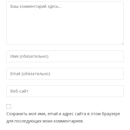
Комментарий
Введите
свое
имя
Введите
или
свой
имя
email-
Введите
пользователя,
адрес,
URL
чтобы
чтобы
вашего
прокомментировать
прокомментировать
веб-
Сохранить моё имя, email и адрес сайта в этом браузере
сайта
для последующих моих комментариев.
(необязательно)