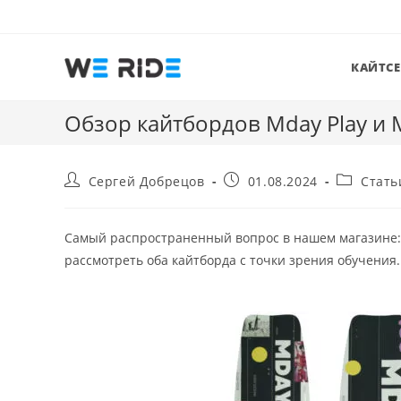
Перейти
к
содержимому
КАЙТС
Обзор кайтбордов Mday Play и M
Автор
Запись
Рубрика
Сергей Добрецов
01.08.2024
Стать
записи:
опубликована:
записи:
Самый распространенный вопрос в нашем магазине: 
рассмотреть оба кайтборда с точки зрения обучения.