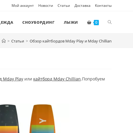
Мой аккаунт
Новости
Статьи
Доставка
Контакты
ПЕРЕКЛЮЧ
ДЕЖДА
СНОУБОРДИНГ
ЛЫЖИ
0
>
Статьи
>
Обзор кайтбордов Mday Play и Mday Chillian
ПОИСК
ПО
д Mday Play
или
кайтборд Mday Chillian
.
Попробуем
ВЕБ-
САЙТУ