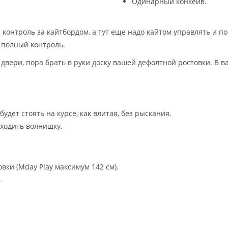
Одинарный конкейв.
нтроль за кайтбордом, а тут еще надо кайтом управлять и по
 полный контроль.
 двери, пора брать в руки доску вашей дефолтной ростовки. В
дет стоять на курсе, как влитая, без рыскания.
ходить волнишку.
овки (Mday Play максимум 142 см).
.