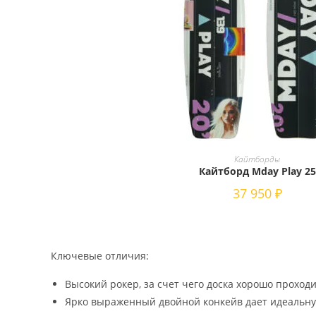
Этот
товар
ВЫБЕРИТЕ ПАРАМЕТРЫ
Кайтборды
имеет
Кайтборд Mday Play 25
несколько
вариаций.
37 950
₽
Опции
можно
выбрать
на
странице
товара.
Ключевые отличия:
Высокий рокер, за счет чего доска хорошо проходи
Ярко выраженный двойной конкейв дает идеальну