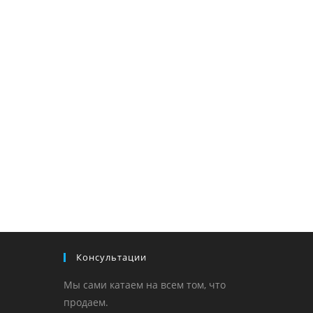
Консультации
Мы сами катаем на всем том, что
продаем.