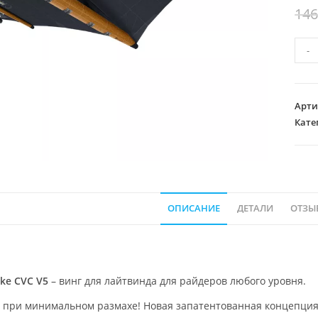
146
Коли
-
това
Винг
F-
Арти
One
Кате
Strik
CVC
V5
ОПИСАНИЕ
ДЕТАЛИ
ОТЗЫВ
ike CVC V5
– винг для лайтвинда для райдеров любого уровня.
 при минимальном размахе! Новая запатентованная концепция