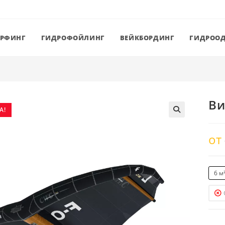
ЕРФИНГ
ГИДРОФОЙЛИНГ
ВЕЙКБОРДИНГ
ГИДРОО
Ви
А!
от
6 м