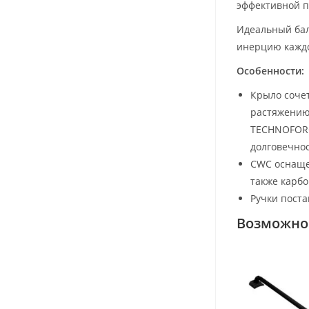
эффективной п
Идеальный бал
инерцию каждо
Особенности:
Крыло сочет
растяжению.
TECHNOFORC
долговечнос
CWC оснаще
также карб
Ручки поста
Возможно 