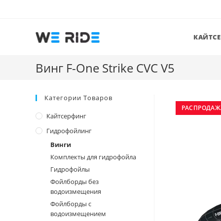
Перейти
к
содержимому
КАЙТС
Винг F-One Strike CVC V5
Категории Товаров
РАСПРОДАЖ
Кайтсерфинг
Гидрофойлинг
Винги
Комплекты для гидрофойла
Гидрофойлы
Фойлборды без
водоизмещения
Фойлборды с
водоизмещением