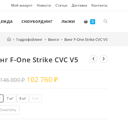
Мой аккаунт
Новости
Статьи
Доставка
Контакты
ПЕРЕКЛЮЧ
ДЕЖДА
СНОУБОРДИНГ
ЛЫЖИ
0
>
Гидрофойлинг
>
Винги
>
Винг F-One Strike CVC V5
ПОИСК
нг F-One Strike CVC V5
ПО
102 760
₽
146 800
₽
ВЕБ-
²
7 м²
8 м²
9 м²
САЙТУ
Очистить