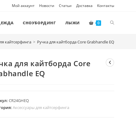
Мой аккаунт
Новости
Статьи
Доставка
Контакты
ПЕРЕКЛЮЧ
ДЕЖДА
СНОУБОРДИНГ
ЛЫЖИ
0
ля кайтсерфинга
>
Ручка для кайтборда Core Grabhandle EQ
ПОИСК
чка для кайтборда Core
ПО
abhandle EQ
ВЕБ-
кул:
CR24GHEQ
гория:
Аксессуары для кайтсерфинга
САЙТУ