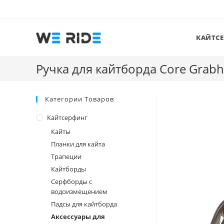
Перейти
к
содержимому
КАЙТС
Ручка для кайтборда Core Grabh
Категории Товаров
Кайтсерфинг
Кайты
Планки для кайта
Трапеции
Кайтборды
Серфборды с
водоизмещением
Падсы для кайтборда
Аксессуары для