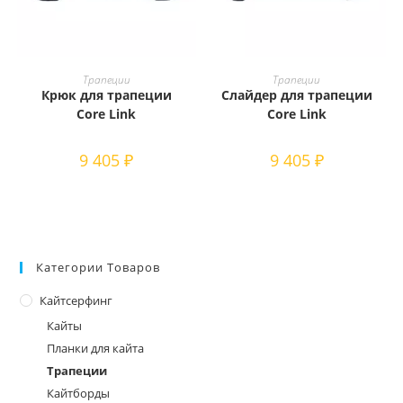
Этот
Этот
товар
товар
ВЫБЕРИТЕ ПАРАМЕТРЫ
ВЫБЕРИТЕ ПАРАМЕТРЫ
Трапеции
Трапеции
имеет
имеет
Крюк для трапеции
Слайдер для трапеции
несколько
несколько
вариаций.
вариаций.
Core Link
Core Link
Опции
Опции
можно
можно
выбрать
выбрать
9 405
₽
9 405
₽
на
на
странице
странице
товара.
товара.
Категории Товаров
Кайтсерфинг
Кайты
Планки для кайта
Трапеции
Кайтборды