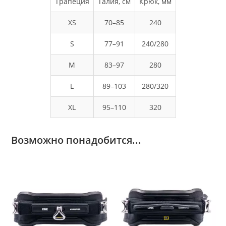
Трапеция
Талия, см
Крюк, мм
XS
70–85
240
S
77–91
240/280
M
83–97
280
L
89–103
280/320
XL
95–110
320
Возможно понадобится...