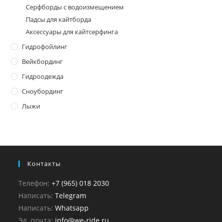
Серфборды с водоизмещением
Падсы для кайтборда
Аксессуары для кайтсерфинга
Гидрофойлинг
Вейкбординг
Гидроодежда
Сноубординг
Лыжи
Контакты
Телефон:
+7 (965) 018 2030
Написать:
Telegram
Написать:
Whatsapp
Эл. почта:
info@we-ride.ru