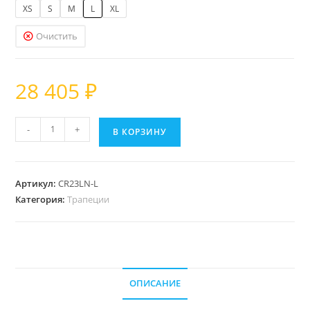
XS
S
M
L
XL
Очистить
28 405
₽
Количество
-
+
В КОРЗИНУ
товара
Трапеция
для
Артикул:
CR23LN-L
кайта
Категория:
Трапеции
Core
Link
ОПИСАНИЕ