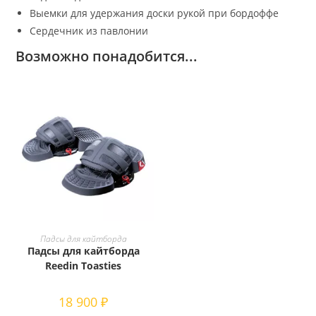
Выемки для удержания доски рукой при бордоффе
Сердечник из павлонии
Возможно понадобится...
Этот
товар
ВЫБЕРИТЕ ПАРАМЕТРЫ
Падсы для кайтборда
имеет
Падсы для кайтборда
несколько
вариаций.
Reedin Toasties
Опции
можно
выбрать
18 900
₽
на
странице