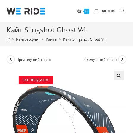
Перейти
к
МЕНЮ
0
содержимому
Кайт Slingshot Ghost V4
>
Кайтсерфинг
>
Кайты
>
Кайт Slingshot Ghost V4
Предыдущий товар
Следующий товар
РАСПРОДАЖА!