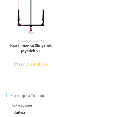
В КОРЗИНУ
Планки для кайта
Кайт планка Slingshot
Joystick V1
Первоначальная
Текущая
49 000
₽
57 000
₽
цена
цена:
составляла
49 000 ₽.
57 000 ₽.
Категории Товаров
Кайтсерфинг
Кайты