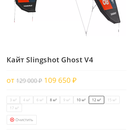
Кайт Slingshot Ghost V4
от
109 650
₽
129 000
₽
3 м²
4 м²
6 м²
8 м²
9 м²
10 м²
12 м²
15 м²
17 м²
Очистить