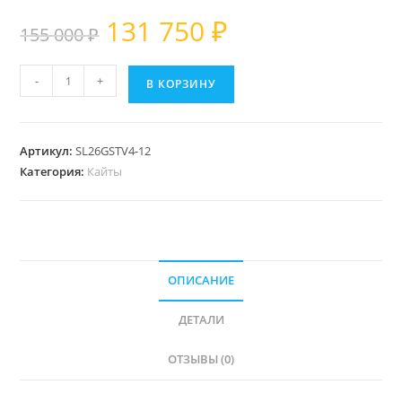
Первоначальная
Текущая
131 750
₽
155 000
₽
цена
цена:
составляла
131 750 ₽.
Количество
-
+
155 000 ₽.
В КОРЗИНУ
товара
Кайт
Slingshot
Артикул:
SL26GSTV4-12
Ghost
Категория:
Кайты
V4
ОПИСАНИЕ
ДЕТАЛИ
ОТЗЫВЫ (0)